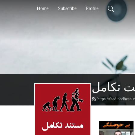
Home
Subscribe
Profile
ت تکامل
https://feed.podbean.