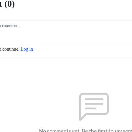
 (0)
o continue.
Log in
No comments yet. Be the first to say so