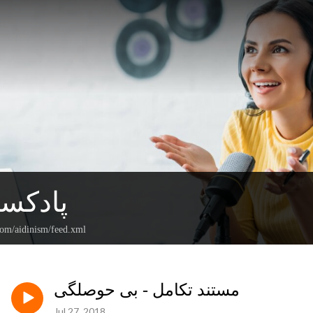
پادکس
com/aidinism/feed.xml
مستند تکامل - بی حوصلگی
Jul 27, 2018