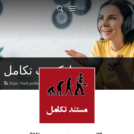
پادکست تکامل
https://feed.podbean.com/aidinism/feed.xml