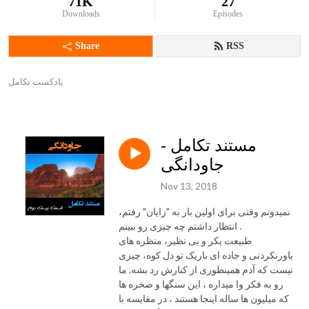
71K
27
Downloads
Episodes
Share
RSS
پادکست تکامل
مستند تکامل -
جاودانگی
Nov 13, 2018
نمیدونم وقتی برای اولین بار به "زایان" رفتم،
انتظار داشتم چه چیزی رو ببینم .
طبیعت بکر و بی نظیر، منظره های
باورنکردنی و جاده ای باریک تو دل کوه، چیزی
نیست که آدم همینطوری از کنارش رد بشه. ما
رو به فکر وا میداره ، این سنگها و صخره ها
که میلیون ها ساله اینجا هستند ، در مقایسه با