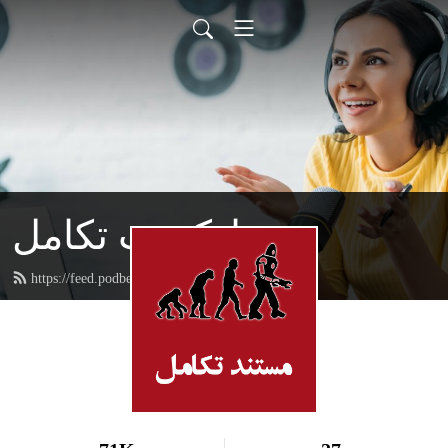
پادکست تکامل
https://feed.podbean.com/aidinism/feed.xml